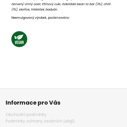
červený vinný ocet, třtinový cukr, čokoláda bean to bar (3%), chilli
(1%), skořice, hřebíček, badyán.
Neemulgovaný výrobek, pasterizováno
Z
á
Informace pro Vás
p
a
Obchodní podmínky
t
Podmínky ochrany osobních údajů