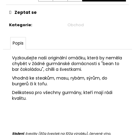
Měrná
cena:
Zeptat se
Kategorie
:
Obchod
Popis
Vyzkoušejte naši originální omáčku, která by neměla
chybět v žádné gurmánské domácnosti s "bean to
bar čokoládou", chilli a švestkami.
Vhodná ke steakům, masu, rybám, sýrům, do
burgerů či k tofu.
Delikatesa pro všechny gurmány, kteří mají rádi
kvalitu.
Složení
: švestky (80g švestek na 100g výrobku), červené víno,