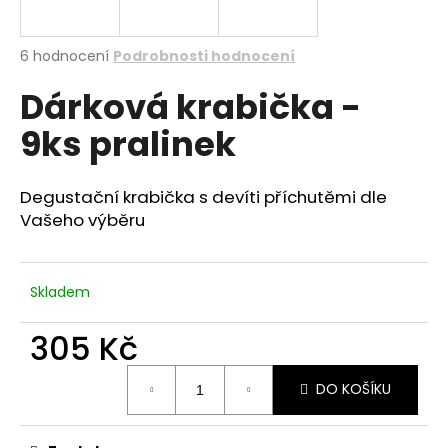
a
j
Průměrné
6 hodnocení
Podrobnosti hodnocení
í
hodnocení
Dárková krabička -
produktu
t
je
?
9ks pralinek
5,0
z
5
hvězdiček.
Degustační krabička s devíti příchutěmi dle
Vašeho výběru
HLEDAT
Skladem
305 Kč
Měrná
DO KOŠÍKU
cena: