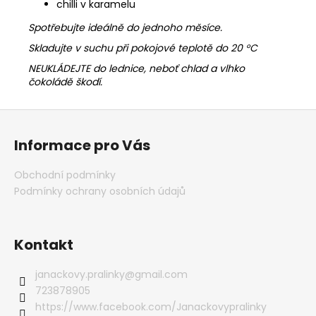
chilli v karamelu
Sp
otřebujte ideálně do jednoho měsíce.
Skladujte v suchu při pokojové teplotě do 20 °C
NEUKLÁDEJTE do lednice, neboť chlad a vlhko
čokoládě škodí.
Z
á
Informace pro Vás
p
a
Obchodní podmínky
t
Podmínky ochrany osobních údajů
í
Kontakt
janackovy.pralinky
@
gmail.com
723878905
https://www.facebook.com/Janackovypralinky