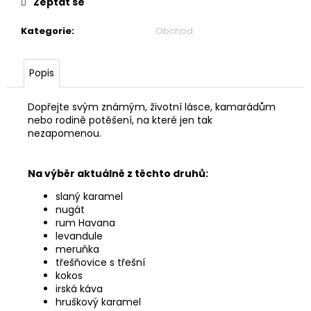
Zeptat se
Kategorie
:
Obchod
Popis
Dopřejte svým známým, životní lásce, kamarádům
nebo rodině potěšení, na které jen tak
nezapomenou.
Na výběr aktuálně z těchto druhů:
slaný karamel
nugát
rum Havana
levandule
meruňka
třešňovice s třešní
kokos
irská káva
hruškový karamel