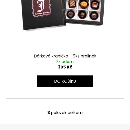
Dárková krabička - 9ks pralinek
Skladem
305 Kč
DO KOŠÍKU
3
položek celkem
O
v
Z
l